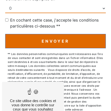
En cochant cette case, j'accepte les conditions
particulières ci-dessous **
ENVOYER
** Les données personnelles communiquées sont nécessaires aux fins
de vous contacter et sont enregistrées dans un fichier informatisé. Elles
sont destinées à et ses sous-traitants dans le seul but de répondre à
votre message. Les données collectées seront communiquées aux
seuls destinataires suivants: . Vous disposez de droits d’accès, de
rectification, d’effacement, de portabilité, de limitation, d’opposition, de
retrait de votre consentement à tout moment et du droit d’introduire une
réclamation auprès d’une autorité de contrôle, ainsi que d’organiser le
sort de vos données post-mortem. Vous pouvez exercer ces droits par
voie postale à l'adresse ou par courrier électronique à l'adresse . Un
justificatif d'identité pourra vous être demandé. Nous conservons vos
données pendant la période de prise de contact puis pendant la durée
Ce site utilise des cookies et
de prescription légale aux fins probatoires et de gestion des
vous donne le contrôle sur
contentieux. Vous avez le droit de vous inscrire sur la liste d'opposition
ceux que vous souhaitez
au démarchage téléphonique, disponible à cette adresse: