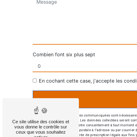
Combien font six plus sept
En cochant cette case, j'accepte les condi
** Les données personnelles communiquées sont nécessaires aux
répondre à votre message. Les données collectées seront commun
Ce site utilise des cookies et
d’opposition, de retrait de votre consentement à tout moment e
vous donne le contrôle sur
exercer ces droits par voie postale à l'adresse ou par courrie
ceux que vous souhaitez
contact puis pendant la durée de prescription légale aux fins 