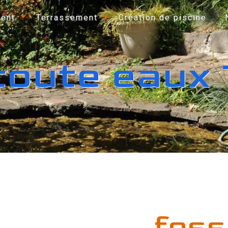
ent
Terrassement
Création de piscine
toute eaux
foss