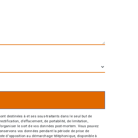
nt destinées à et ses sous-traitants dans le seul but de
fication, d’effacement, de portabilité, de limitation,
e d’organiser le sort de vos données post-mortem. Vous pouvez
s conservons vos données pendant la période de prise de
 liste d'opposition au démarchage téléphonique, disponible à