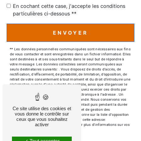
En cochant cette case, j'accepte les conditions
particulières ci-dessous **
ENVOYER
** Les données personnelles communiquées sont nécessaires aux fins
de vous contacter et sont enregistrées dans un fichier informatisé. Elles
sont destinées à et ses sous-traitants dans le seul but de répondre à
votre message. Les données collectées seront communiquées aux
seuls destinataires suivants: . Vous disposez de droits d’accès, de
rectification, d’effacement, de portabilité, de limitation, d’opposition, de
retrait de votre consentement à tout moment et du droit d’introduire une
réclamation auprès d’une autorité de contrôle, ainsi que d’organiser le
sort de vos données post-mortem. Vous pouvez exercer ces droits par
voie postale à l'adresse ou par courrier électronique à l'adresse . Un
justificatif d'identité pourra vous être demandé. Nous conservons vos
données pendant la période de prise de contact puis pendant la durée
Ce site utilise des cookies et
de prescription légale aux fins probatoires et de gestion des
vous donne le contrôle sur
contentieux. Vous avez le droit de vous inscrire sur la liste d'opposition
ceux que vous souhaitez
au démarchage téléphonique, disponible à cette adresse:
activer
Bloctel.gouv.fr
. Consultez le site cnil.fr pour plus d’informations sur vos
droits.