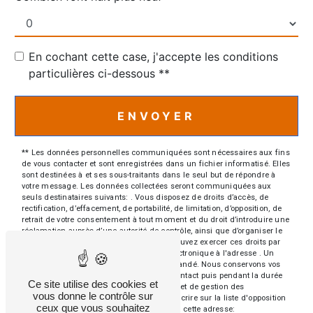
En cochant cette case, j'accepte les conditions
particulières ci-dessous **
ENVOYER
** Les données personnelles communiquées sont nécessaires aux fins
de vous contacter et sont enregistrées dans un fichier informatisé. Elles
sont destinées à et ses sous-traitants dans le seul but de répondre à
votre message. Les données collectées seront communiquées aux
seuls destinataires suivants: . Vous disposez de droits d’accès, de
rectification, d’effacement, de portabilité, de limitation, d’opposition, de
retrait de votre consentement à tout moment et du droit d’introduire une
réclamation auprès d’une autorité de contrôle, ainsi que d’organiser le
sort de vos données post-mortem. Vous pouvez exercer ces droits par
voie postale à l'adresse ou par courrier électronique à l'adresse . Un
justificatif d'identité pourra vous être demandé. Nous conservons vos
données pendant la période de prise de contact puis pendant la durée
Ce site utilise des cookies et
de prescription légale aux fins probatoires et de gestion des
vous donne le contrôle sur
contentieux. Vous avez le droit de vous inscrire sur la liste d'opposition
ceux que vous souhaitez
au démarchage téléphonique, disponible à cette adresse: