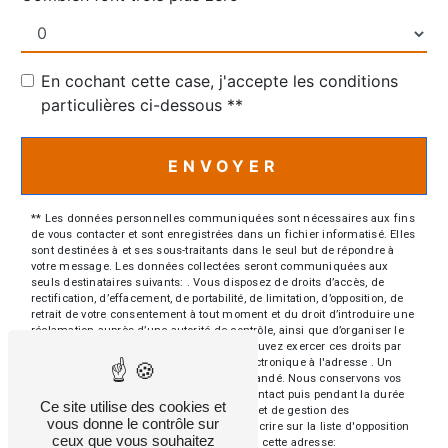
En cochant cette case, j'accepte les conditions
particulières ci-dessous **
ENVOYER
** Les données personnelles communiquées sont nécessaires aux fins
de vous contacter et sont enregistrées dans un fichier informatisé. Elles
sont destinées à et ses sous-traitants dans le seul but de répondre à
votre message. Les données collectées seront communiquées aux
seuls destinataires suivants: . Vous disposez de droits d’accès, de
rectification, d’effacement, de portabilité, de limitation, d’opposition, de
retrait de votre consentement à tout moment et du droit d’introduire une
réclamation auprès d’une autorité de contrôle, ainsi que d’organiser le
sort de vos données post-mortem. Vous pouvez exercer ces droits par
voie postale à l'adresse ou par courrier électronique à l'adresse . Un
justificatif d'identité pourra vous être demandé. Nous conservons vos
données pendant la période de prise de contact puis pendant la durée
Ce site utilise des cookies et
de prescription légale aux fins probatoires et de gestion des
vous donne le contrôle sur
contentieux. Vous avez le droit de vous inscrire sur la liste d'opposition
ceux que vous souhaitez
au démarchage téléphonique, disponible à cette adresse: