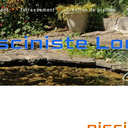
ent
Terrassement
Création de piscine
sciniste L
pisc