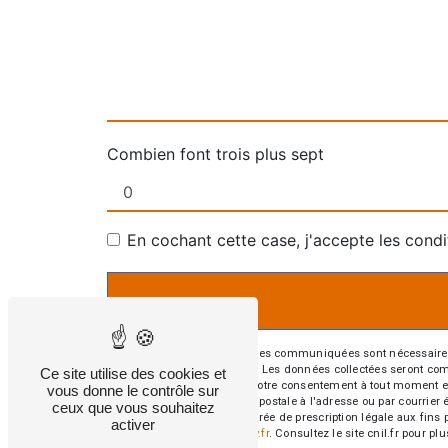
Combien font trois plus sept
En cochant cette case, j'accepte les condi
** Les données personnelles communiquées sont nécessaires aux
répondre à votre message. Les données collectées seront commun
Ce site utilise des cookies et
d’opposition, de retrait de votre consentement à tout moment e
vous donne le contrôle sur
exercer ces droits par voie postale à l'adresse ou par courrie
ceux que vous souhaitez
contact puis pendant la durée de prescription légale aux fins 
activer
cette adresse:
Bloctel.gouv.fr
. Consultez le site cnil.fr pour pl