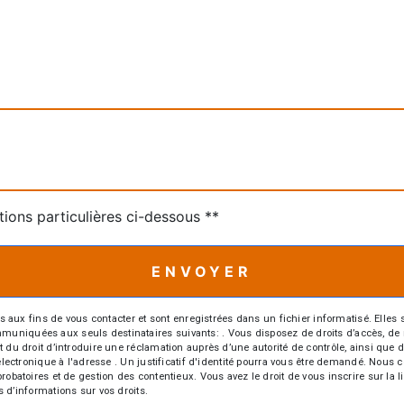
tions particulières ci-dessous **
ENVOYER
 fins de vous contacter et sont enregistrées dans un fichier informatisé. Elles so
iquées aux seuls destinataires suivants: . Vous disposez de droits d’accès, de recti
t du droit d’introduire une réclamation auprès d’une autorité de contrôle, ainsi qu
r électronique à l'adresse . Un justificatif d'identité pourra vous être demandé. Nou
probatoires et de gestion des contentieux. Vous avez le droit de vous inscrire sur la
us d’informations sur vos droits.