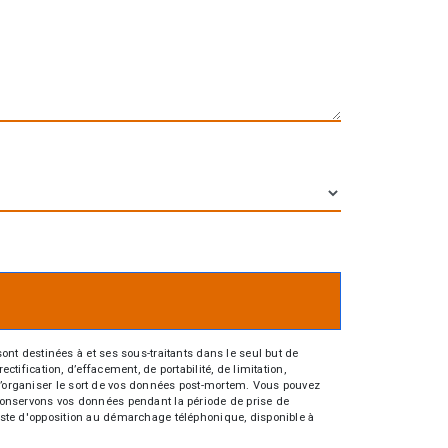
nt destinées à et ses sous-traitants dans le seul but de
fication, d’effacement, de portabilité, de limitation,
e d’organiser le sort de vos données post-mortem. Vous pouvez
s conservons vos données pendant la période de prise de
 liste d'opposition au démarchage téléphonique, disponible à