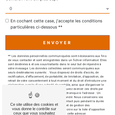
En cochant cette case, j'accepte les conditions
particulières ci-dessous **
ENVOYER
** Les données personnelles communiquées sont nécessaires aux fins
de vous contacter et sont enregistrées dans un fichier informatisé. Elles
sont destinées à et ses sous-traitants dans le seul but de répondre à
votre message. Les données collectées seront communiquées aux
seuls destinataires suivants: . Vous disposez de droits d’accès, de
rectification, d’effacement, de portabilité, de limitation, d’opposition, de
retrait de votre consentement à tout moment et du droit d’introduire une
réclamation auprès d’une autorité de contrôle, ainsi que d’organiser le
sort de vos données post-mortem. Vous pouvez exercer ces droits par
voie postale à l'adresse ou par courrier électronique à l'adresse . Un
justificatif d'identité pourra vous être demandé. Nous conservons vos
données pendant la période de prise de contact puis pendant la durée
Ce site utilise des cookies et
de prescription légale aux fins probatoires et de gestion des
vous donne le contrôle sur
contentieux. Vous avez le droit de vous inscrire sur la liste d'opposition
ceux que vous souhaitez
au démarchage téléphonique, disponible à cette adresse: