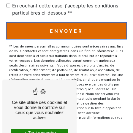
En cochant cette case, j'accepte les conditions
particulières ci-dessous **
ENVOYER
** Les données personnelles communiquées sont nécessaires aux fins
de vous contacter et sont enregistrées dans un fichier informatisé. Elles
sont destinées à et ses sous-traitants dans le seul but de répondre à
votre message. Les données collectées seront communiquées aux
seuls destinataires suivants: . Vous disposez de droits d’accès, de
rectification, d’effacement, de portabilité, de limitation, d’opposition, de
retrait de votre consentement à tout moment et du droit d’introduire une
réclamation auprès d’une autorité de contrôle, ainsi que d’organiser le
sort de vos données post-mortem. Vous pouvez exercer ces droits par
voie postale à l'adresse ou par courrier électronique à l'adresse . Un
justificatif d'identité pourra vous être demandé. Nous conservons vos
données pendant la période de prise de contact puis pendant la durée
Ce site utilise des cookies et
de prescription légale aux fins probatoires et de gestion des
vous donne le contrôle sur
contentieux. Vous avez le droit de vous inscrire sur la liste d'opposition
ceux que vous souhaitez
au démarchage téléphonique, disponible à cette adresse:
activer
Bloctel.gouv.fr
. Consultez le site cnil.fr pour plus d’informations sur vos
droits.